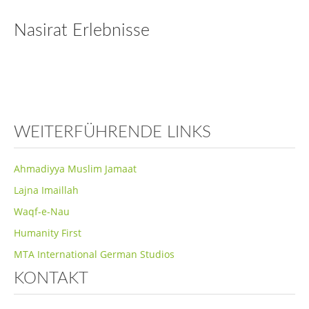
Ramadhan
Nasirat Erlebnisse
Warum feiern Muslime kein Weihnachten?
Wie sollte Neujahr gefeiert werden?
Kriege in der Zeit des Propheten MuhammadSAW
World Hijab Day
WEITERFÜHRENDE LINKS
Warum Ahmadi Muslime kein Halloween Feiern.
FAQ
Ahmadiyya Muslim Jamaat
Wortschatz
Lajna Imaillah
Leseecke
Waqf-e-Nau
Humanity First
Bücher
MTA International German Studios
Magazine
KONTAKT
Nasirat Ecke
Tipps für einen gesegneten Alltag