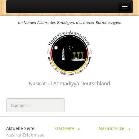
Home
Im Namen Allahs, des Gnädigen, des Immer Barmherzigen.
Über Uns
Aktuelles
Wissensportal
Der Heilige Qur´an
Hadith
Das Namaz
Nasirat-ul-Ahmadiyya Deutschland
Gebete
Attribute Allahs
Faktencheck Islam
Weltfrauentag
Aktuelle Seite:
Startseite
Nasirat Ecke
Nasirat Erlebnisse
Youm-e-Massihe Ma´ud