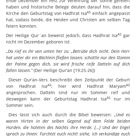
Ende Dezember ein Fest zur Verehrung der Sonne gefeiert
haben und historische Belege deuten darauf hin, dass die
Lehrplan
AS
Kirche den Geburtstag von Hadhrat Isa
einfach angepasst
hat, sodass beide, die Heiden und Christen am selben Tag
Tarjuma-tul-Qur´an
feiern konnten.
Rätsel & Spiele
AS
Der Heilige Qur´an beweist jedoch, dass Hadhrat Isa
gar
nicht im Dezember geboren ist:
Quiz
„Da rief es ihr von unten her zu: „Betrübe dich nicht. Dein Herr
Rezeptideen
hat unter dir ein Bächlein fließen lassen; schüttle nur den Stamm
Bastelideen
der Palme gegen dich, sie wird frische reife Datteln auf dich
fallen lassen.“
(Der Heilige Qur’an [19:25-26])
Freizeitbeschäftigungen
Dieser Qur’an-Vers beschreibt den Zeitpunkt der Geburt
Selbstreform-Challenge
AS
AS
von Hadhrat Isa
; hier wird Hadhrat Maryam
angesprochen. Datteln sind nur im Sommer reif und
Nasirat Erlebnisse
AS
deswegen kann der Geburtstag Hadhrat Isa
nur im
Sommer sein.
Ramadhan Challenge
Dies lässt sich auch durch die Bibel beweisen:
„Und es
Nasirat Fahrt 2025
waren Hirten in der selben Gegend auf dem Felde beiden
Mediathek
Hürden, die hüteten des Nachts ihre Herde. [...] Und der Engel
sprach zu ihnen: Fürchtet euch nicht! siehe, ich verkündige euch