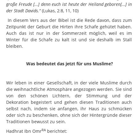
Galerie
große Freude [...] denn euch ist heute der Heiland geboren[...] in
der Stadt Davids.“
(Lukas, 2:8, 11, 10)
TTK
In diesem Vers aus der Bibel ist die Rede davon, dass zum
Salana Ijtema
Zeitpunkt der Geburt die Hirten ihre Schafe gehütet haben.
Auch das ist nur in der Sommerzeit möglich, weil es im
Nasirat Fahrt
Winter für die Schafe zu kalt ist und sie deshalb im Stall
Holland 2017
bleiben.
Was bedeutet das jetzt für uns Muslime?
Wir leben in einer Gesellschaft, in der viele Muslime durch
die weihnachtliche Atmosphäre angezogen werden. Sie sind
von den schönen Lichtern, der Stimmung und der
Dekoration begeistert und gehen diesen Traditionen auch
selbst nach, indem sie anfangen, ihr Haus zu schmücken
oder sich zu beschenken, ohne sich der Hintergründe dieser
Traditionen bewusst zu sein.
RA
Hadhrat Ibn Omr
berichtet: