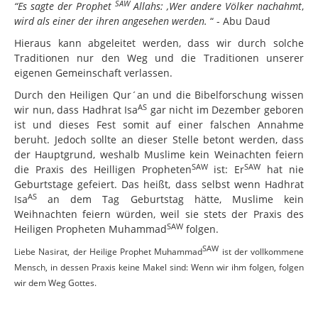
SAW
“Es sagte der Prophet
Allahs: ‚Wer andere Völker nachahmt
,
wird als einer
der ihren angesehen werden.
“ - Abu Daud
Hieraus kann abgeleitet werden, dass wir durch solche
Traditionen nur den Weg und die Traditionen unserer
eigenen Gemeinschaft verlassen.
Durch den Heiligen Qur´an und die Bibelforschung wissen
AS
wir nun, dass Hadhrat Isa
gar nicht im Dezember geboren
ist und dieses Fest somit auf einer falschen Annahme
beruht. Jedoch sollte an dieser Stelle betont werden, dass
der Hauptgrund, weshalb Muslime kein Weinachten feiern
SAW
SAW
die Praxis des Heilligen Propheten
ist: Er
hat nie
Geburtstage gefeiert. Das heißt, dass selbst wenn Hadhrat
AS
Isa
an dem Tag Geburtstag hätte, Muslime kein
Weihnachten feiern würden, weil sie stets der Praxis des
SAW
Heiligen Propheten Muhammad
folgen.
SAW
Liebe Nasirat, der Heilige Prophet Muhammad
ist der vollkommene
Mensch, in dessen Praxis keine Makel sind: Wenn wir ihm folgen, folgen
wir dem Weg Gottes.