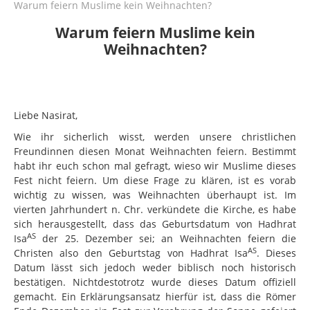
Warum feiern Muslime kein Weihnachten?
Ramadhan
Warum feiern Muslime kein
Warum feiern Muslime kein Weihnachten?
Weihnachten?
Wie sollte Neujahr gefeiert werden?
Kriege in der Zeit des Propheten MuhammadSAW
World Hijab Day
Liebe Nasirat,
Wie ihr sicherlich wisst, werden unsere christlichen
Warum Ahmadi Muslime kein Halloween Feiern.
Freundinnen diesen Monat Weihnachten feiern. Bestimmt
FAQ
habt ihr euch schon mal gefragt, wieso wir Muslime dieses
Fest nicht feiern. Um diese Frage zu klären, ist es vorab
Wortschatz
wichtig zu wissen, was Weihnachten überhaupt ist. Im
vierten Jahrhundert n. Chr. verkündete die Kirche, es habe
Leseecke
sich herausgestellt, dass das Geburtsdatum von Hadhrat
Bücher
AS
Isa
der 25. Dezember sei; an Weihnachten feiern die
AS
Christen also den Geburtstag von Hadhrat Isa
. Dieses
Magazine
Datum lässt sich jedoch weder biblisch noch historisch
bestätigen. Nichtdestotrotz wurde dieses Datum offiziell
Nasirat Ecke
gemacht. Ein Erklärungsansatz hierfür ist, dass die Römer
Tipps für einen gesegneten Alltag