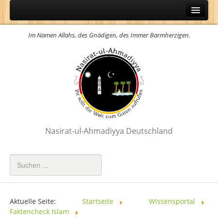
Home
Im Namen Allahs, des Gnädigen, des Immer Barmherzigen.
Über Uns
Aktuelles
Wissensportal
Der Heilige Qur´an
Hadith
Das Namaz
Nasirat-ul-Ahmadiyya Deutschland
Gebete
Attribute Allahs
Faktencheck Islam
Weltfrauentag
Aktuelle Seite:
Startseite
Wissensportal
Faktencheck Islam
Youm-e-Massihe Ma´ud