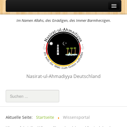
Home
Im Namen Allahs, des Gnädigen, des Immer Barmherzigen.
Über Uns
Aktuelles
Wissensportal
Der Heilige Qur´an
Hadith
Das Namaz
Nasirat-ul-Ahmadiyya Deutschland
Gebete
Attribute Allahs
Faktencheck Islam
Weltfrauentag
Aktuelle Seite:
Startseite
Wissensportal
Youm-e-Massihe Ma´ud