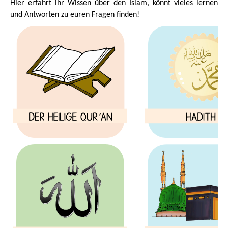
Hier erfahrt ihr Wissen über den Islam, könnt vieles lernen
Ramadhan
und Antworten zu euren Fragen finden!
Warum feiern Muslime kein Weihnachten?
Wie sollte Neujahr gefeiert werden?
Kriege in der Zeit des Propheten MuhammadSAW
World Hijab Day
Warum Ahmadi Muslime kein Halloween Feiern.
FAQ
Wortschatz
Leseecke
Bücher
Magazine
Nasirat Ecke
Tipps für einen gesegneten Alltag