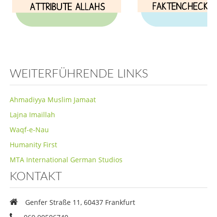
Lehrplan
Tarjuma-tul-Qur´an
Rätsel & Spiele
Quiz
WEITERFÜHRENDE LINKS
Rezeptideen
Ahmadiyya Muslim Jamaat
Bastelideen
Lajna Imaillah
Freizeitbeschäftigungen
Waqf-e-Nau
Selbstreform-Challenge
Humanity First
Nasirat Erlebnisse
MTA International German Studios
Ramadhan Challenge
KONTAKT
Nasirat Fahrt 2025
Mediathek
Genfer Straße 11, 60437 Frankfurt